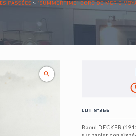
ES PASSÉES
>
"SUMMERTIME" BORD DE MER & VOY
LOT N°266
Raoul DECKER (1912-
sur papier non signé