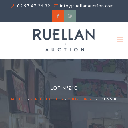
02 97 47 26 32
info@ruellanauction.com
LOT N°210
ACCUEIL
>
VENTES PASSÉES
>
ONLINE ONLY !
>
LOT N°210