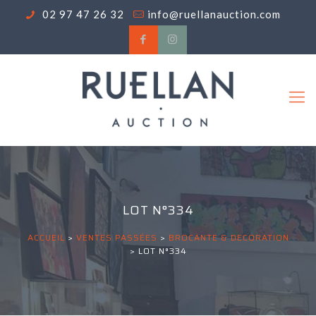
02 97 47 26 32
info@ruellanauction.com
LOT N°334
ACCUEIL
>
VENTES PASSÉES
>
BROCANTE & DECORATION
>
LOT N°334