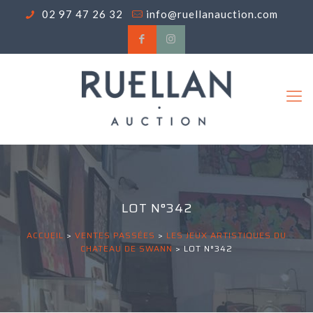
02 97 47 26 32
info@ruellanauction.com
LOT N°342
ACCUEIL
>
VENTES PASSÉES
>
LES JEUX ARTISTIQUES DU
CHATEAU DE SWANN
>
LOT N°342