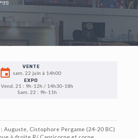
°99
VENTE
sam. 22 juin à 14h00
EXPO
Vend. 21 : 9h-12h / 14h30-18h
Sam. 22 : 9h-11h
 : Auguste, Cistophore Pergame (24-20 BC)
 nue à droite R/ Capricorne et corne