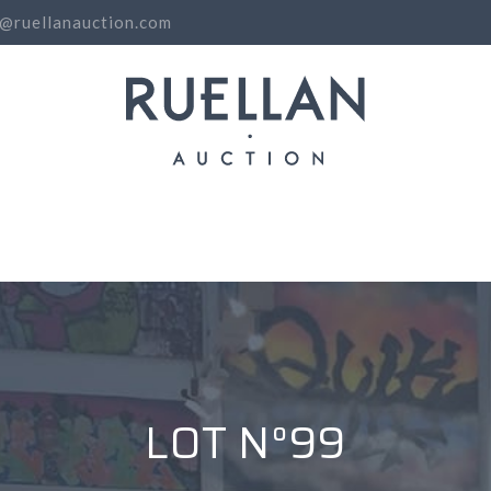
o@ruellanauction.com
N
LOT N°99