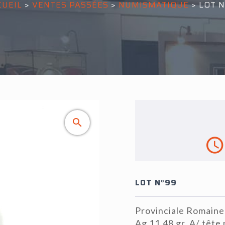
CUEIL
>
VENTES PASSÉES
>
NUMISMATIQUE
>
LOT N
LOT N°99
Provinciale Romaine
Ag 11,48 gr, A/ tête