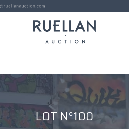
o@ruellanauction.com
N
LOT N°100