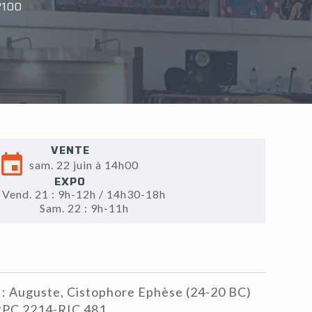
°100
VENTE
sam. 22 juin à 14h00
EXPO
Vend. 21 : 9h-12h / 14h30-18h
Sam. 22 : 9h-11h
 : Auguste, Cistophore Ephèse (24-20 BC)
 RPC 2214-RIC 481.