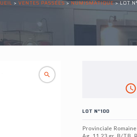
UEIL
>
VENTES PASSÉES
>
NUMISMATIQUE
>
LOT N
LOT N°100
Provinciale Romaine
Ag, 11,23 gr. B/TB.