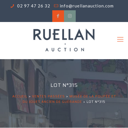
02 97 47 26 32
info@ruellanauction.com
LOT N°315
ACCUEIL
>
VENTES PASSÉES
>
MUSÉE DE LA POUPÉE ET
DU JOUET ANCIEN DE GUÉRANDE
>
LOT N°315