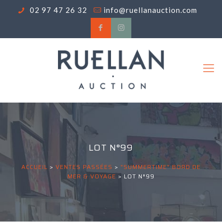
02 97 47 26 32
info@ruellanauction.com
LOT N°99
ACCUEIL
>
VENTES PASSÉES
>
"SUMMERTIME" BORD DE
MER & VOYAGE
>
LOT N°99