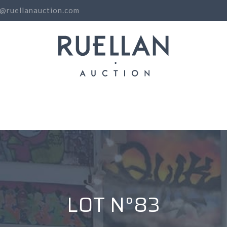
o@ruellanauction.com
N
LOT N°83