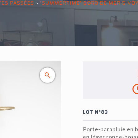
TES PASSÉES
>
"SUMMERTIME" BORD DE MER & VO
LOT N°83
Porte-parapluie en b
en léger ronde-bosse