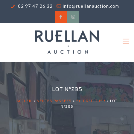
02 97 47 26 32
info@ruellanauction.com
LOT N°295
ACCUEIL
>
VENTES PASSÉES
>
SO PRECIOUS !
>
LOT
N°295