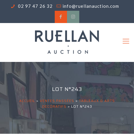
02 97 47 26 32
info@ruellanauction.com
LOT N°243
ACCUEIL
>
VENTES PASSÉES
>
TABLEAUX & ARTS
DECORATIFS
>
LOT N°243