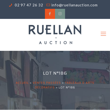
02 97 47 26 32
info@ruellanauction.com
LOT N°186
ACCUEIL
>
VENTES PASSÉES
>
TABLEAUX & ARTS
DÉCORATIFS
>
LOT N°186