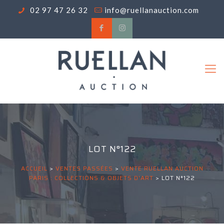
02 97 47 26 32
info@ruellanauction.com
LOT N°122
ACCUEIL
>
VENTES PASSÉES
>
VENTE RUELLAN AUCTION
PARIS : COLLECTIONS & OBJETS D'ART
>
LOT N°122