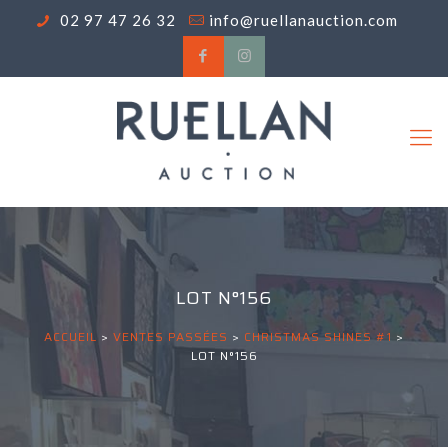
02 97 47 26 32
info@ruellanauction.com
LOT N°156
ACCUEIL
>
VENTES PASSÉES
>
CHRISTMAS SHINES #1
>
LOT N°156