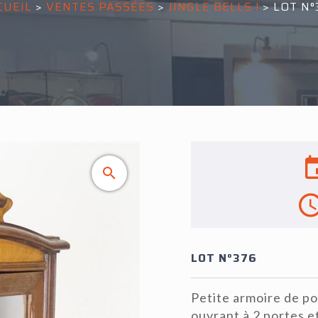
CUEIL
>
VENTES PASSÉES
>
JINGLE BELLS !
>
LOT N°
LOT N°376
Petite armoire de po
ouvrant à 2 portes et