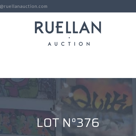
o@ruellanauction.com
N
LOT N°376