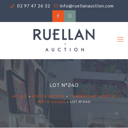
02 97 47 26 32
info@ruellanauction.com
LOT N°240
ACCUEIL
>
VENTES PASSÉES
>
"SUMMERTIME" BORD DE
MER & VOYAGE
>
LOT N°240