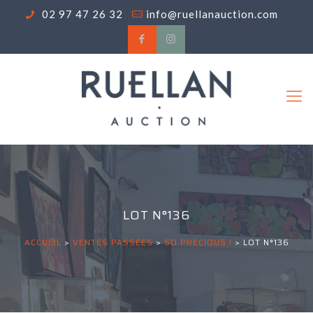
02 97 47 26 32
info@ruellanauction.com
LOT N°136
ACCUEIL
>
VENTES PASSÉES
>
SO PRECIOUS !
>
LOT N°136