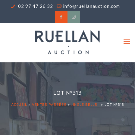
02 97 47 26 32
info@ruellanauction.com
LOT N°313
ACCUEIL
>
VENTES PASSÉES
>
JINGLE BELLS !
>
LOT N°313