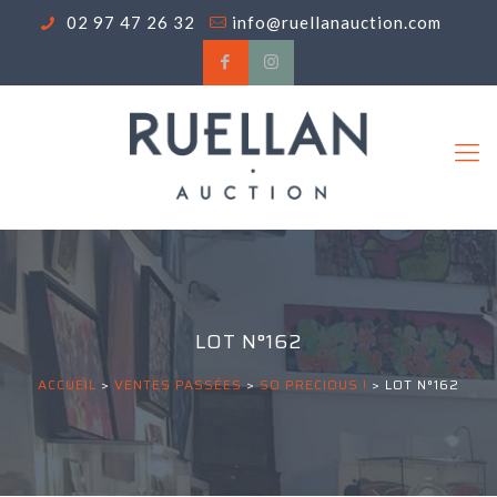
02 97 47 26 32
info@ruellanauction.com
LOT N°162
ACCUEIL
>
VENTES PASSÉES
>
SO PRECIOUS !
>
LOT N°162