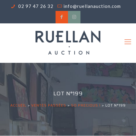
02 97 47 26 32
info@ruellanauction.com
LOT N°199
ACCUEIL
>
VENTES PASSÉES
>
SO PRECIOUS !
>
LOT N°199