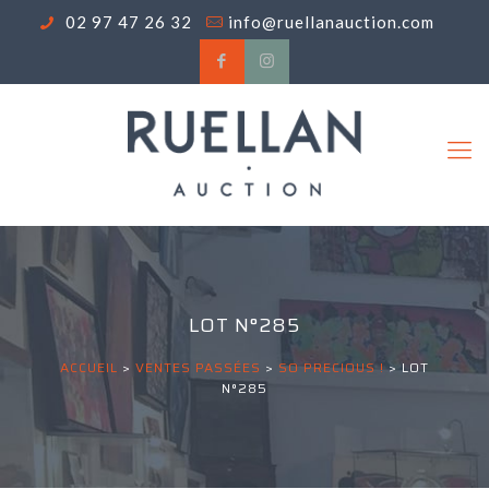
02 97 47 26 32
info@ruellanauction.com
LOT N°285
ACCUEIL
>
VENTES PASSÉES
>
SO PRECIOUS !
>
LOT
N°285