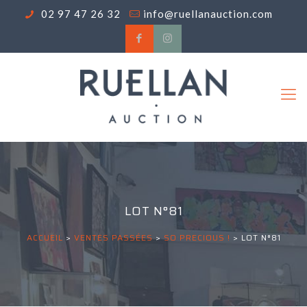
02 97 47 26 32
info@ruellanauction.com
LOT N°81
ACCUEIL
>
VENTES PASSÉES
>
SO PRECIOUS !
>
LOT N°81