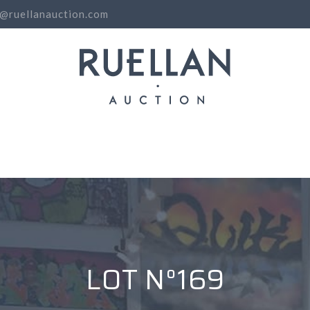
o@ruellanauction.com
N
LOT N°169