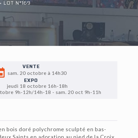
>
LOT N°169
VENTE
sam. 20 octobre à 14h30
EXPO
jeudi 18 octobre 16h-18h
ctobre 9h-12h/14h-18 - sam. 20 oct 9h-11h
en bois doré polychrome sculpté en bas-
deux Saints en adoration au pied de la Croix,