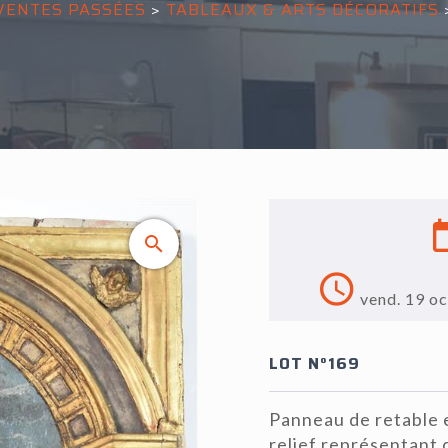
VENTES PASSÉES
>
TABLEAUX & ARTS DÉCORATIFS
vend. 19 o
LOT N°169
Panneau de retable 
relief représentant 