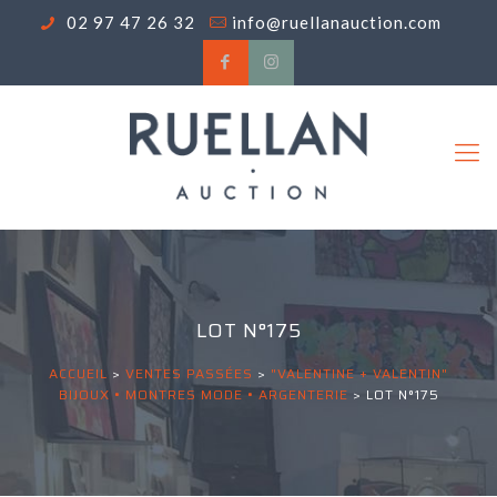
02 97 47 26 32
info@ruellanauction.com
LOT N°175
ACCUEIL
>
VENTES PASSÉES
>
"VALENTINE + VALENTIN"
BIJOUX • MONTRES MODE • ARGENTERIE
>
LOT N°175