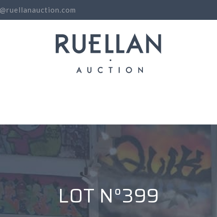
o@ruellanauction.com
N
LOT N°399