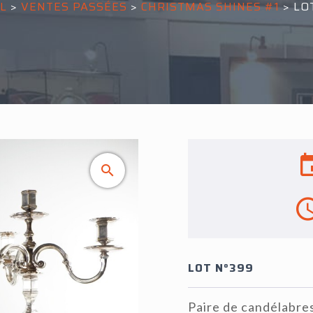
L
>
VENTES PASSÉES
>
CHRISTMAS SHINES #1
>
LO
LOT N°399
Paire de candélabres