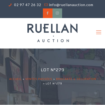
02 97 47 26 32
info@ruellanauction.com
LOT N°279
ACCUEIL
>
VENTES PASSÉES
>
BROCANTE & DECORATION
>
LOT N°279