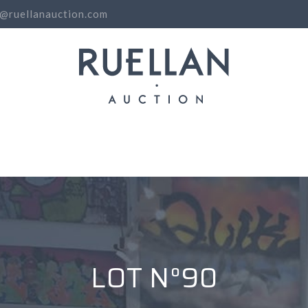
o@ruellanauction.com
N
LOT N°90