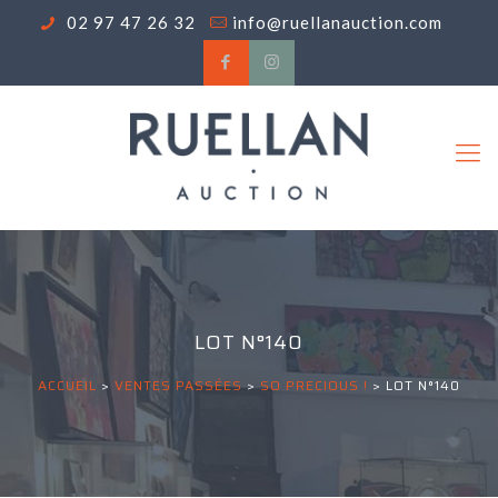
02 97 47 26 32
info@ruellanauction.com
LOT N°140
ACCUEIL
>
VENTES PASSÉES
>
SO PRECIOUS !
>
LOT N°140