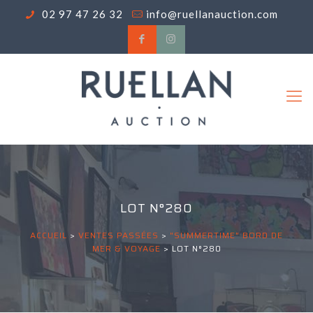
02 97 47 26 32
info@ruellanauction.com
LOT N°280
ACCUEIL
>
VENTES PASSÉES
>
"SUMMERTIME" BORD DE
MER & VOYAGE
>
LOT N°280