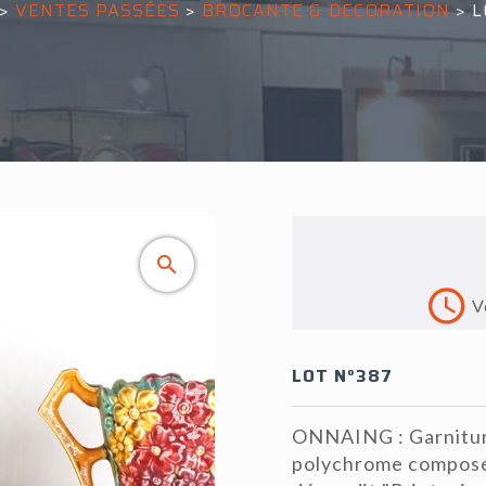
>
VENTES PASSÉES
>
BROCANTE & DECORATION
>
L
V
LOT N°387
ONNAING : Garnitur
polychrome composée