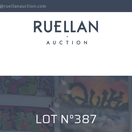
o@ruellanauction.com
N
LOT N°387