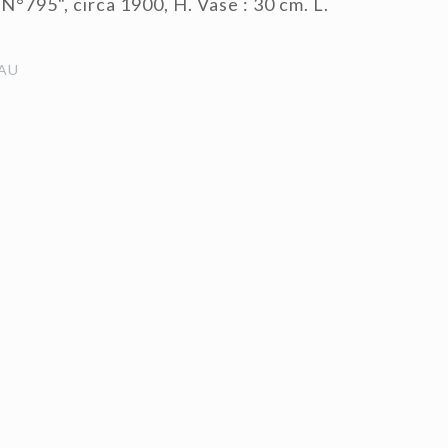
 N°795", circa 1900, H. Vase : 30 cm. L.
AU