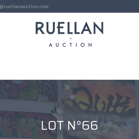
o@ruellanauction.com
N
LOT N°66