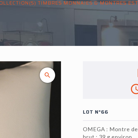
OLLECTION(S) TIMBRES MONNAIES & MONTRES ESTA
LOT N°66
OMEGA : Montre de d
brut : 39 g environ.