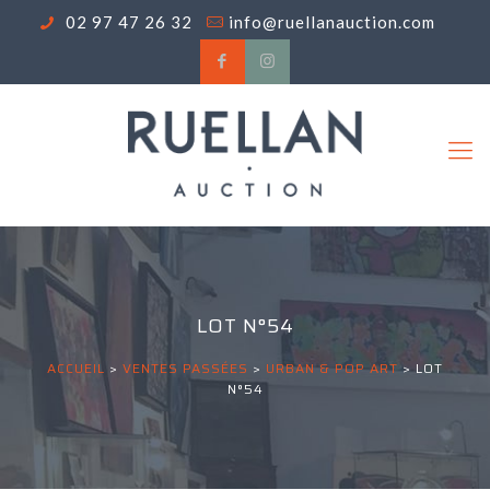
02 97 47 26 32
info@ruellanauction.com
LOT N°54
ACCUEIL
>
VENTES PASSÉES
>
URBAN & POP ART
>
LOT
N°54