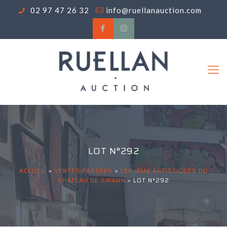
02 97 47 26 32
info@ruellanauction.com
LOT N°292
ACCUEIL
>
VENTES PASSÉES
>
LES JEUX ARTISTIQUES DU
CHATEAU DE SWANN
>
LOT N°292