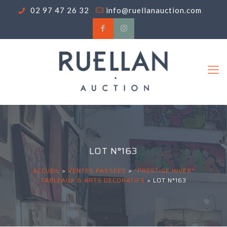
02 97 47 26 32
info@ruellanauction.com
LOT N°163
ACCUEIL
>
VENTES PASSÉES
>
"PRESTIGE HIVER"
TABLEAUX & ARTS DECORATIFS
>
LOT N°163