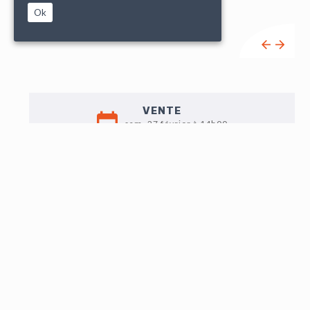
Ok
VENTE
sam. 27 février à 14h00
EXPO
Jeu. 25 : 16h-18h
Vend. 26 : 9h-12h/14h-18h
Sam. 27 : 9h-11h
Sur rendez-vous
LOT N°163
Nécessaire à parfum formé d'une boite ovale en verre
opalin teinté bleu et ornementation de laiton ciselé et
ajouré à motif d'entrelacs et frises perlées, agrémenté