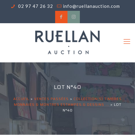
02 97 47 26 32
info@ruellanauction.com
LOT N°40
ACCUEIL
>
VENTES PASSÉES
>
COLLECTION(S) TIMBRES
MONNAIES & MONTRES ESTAMPES & DESSINS ...
>
LOT
N°40