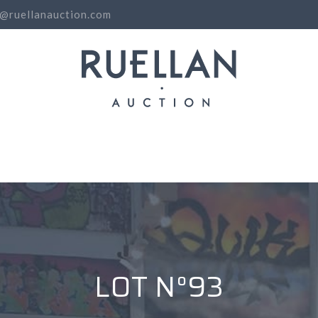
o@ruellanauction.com
N
LOT N°93