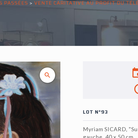
S PASSÉES
>
VENTE CARITATIVE AU PROFIT DU TÉ
LOT N°93
Myriam SICARD, "Sur l
gauche, 40 x 50 cm.