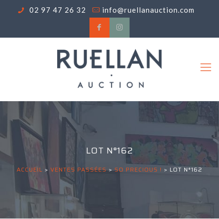
02 97 47 26 32
info@ruellanauction.com
LOT N°162
ACCUEIL
>
VENTES PASSÉES
>
SO PRECIOUS !
>
LOT N°162