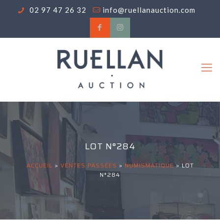
02 97 47 26 32
info@ruellanauction.com
LOT N°284
ACCUEIL
>
VENTES PASSÉES
>
NUMISMATIQUE
>
LOT
N°284