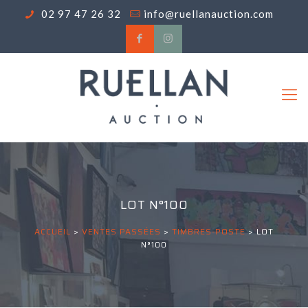
02 97 47 26 32
info@ruellanauction.com
LOT N°100
ACCUEIL
>
VENTES PASSÉES
>
TIMBRES-POSTE
>
LOT
N°100