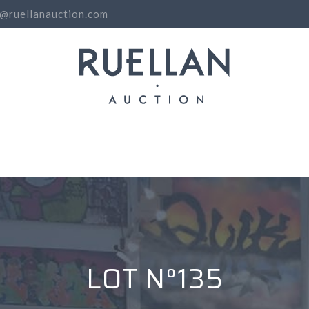
o@ruellanauction.com
N
LOT N°135