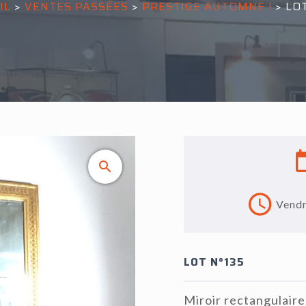
IL
>
VENTES PASSÉES
>
PRESTIGE AUTOMNE !
>
LOT
Vendr
LOT N°135
Miroir rectangulaire