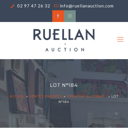
02 97 47 26 32
info@ruellanauction.com
LOT N°184
ACCUEIL
>
VENTES PASSÉES
>
PRESTIGE AUTOMNE !
>
LOT
N°184