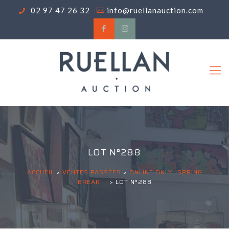
02 97 47 26 32
info@ruellanauction.com
LOT N°288
ACCUEIL
>
VENTES PASSÉES
>
ONLINE ONLY "SPRING
BREAK" !
>
LOT N°288