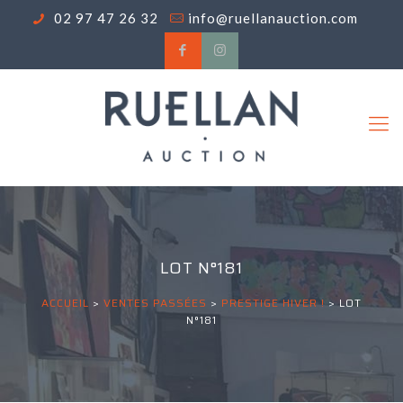
02 97 47 26 32
info@ruellanauction.com
LOT N°181
ACCUEIL
>
VENTES PASSÉES
>
PRESTIGE HIVER !
>
LOT
N°181