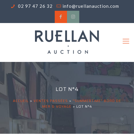
02 97 47 26 32
info@ruellanauction.com
LOT N°4
ACCUEIL
>
VENTES PASSÉES
>
"SUMMERTIME" BORD DE
MER & VOYAGE
>
LOT N°4