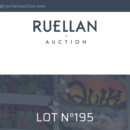
o@ruellanauction.com
N
LOT N°195