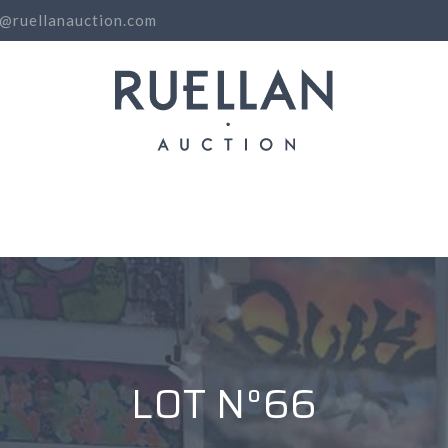
o@ruellanauction.com
N
LOT N°66