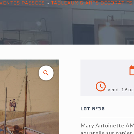
VENTES PASSÉES
>
TABLEAUX & ARTS DÉCORATIFS
vend. 19 o
LOT N°36
Mary Antoinette AM
aquarelle sur papier,