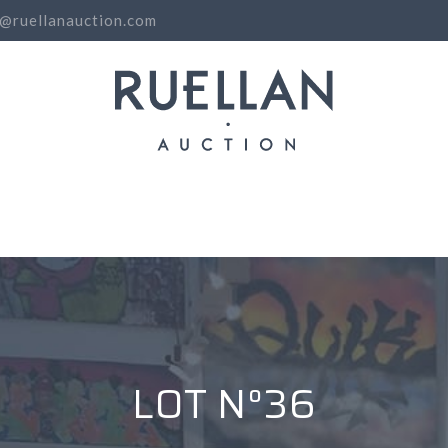
o@ruellanauction.com
N
LOT N°36