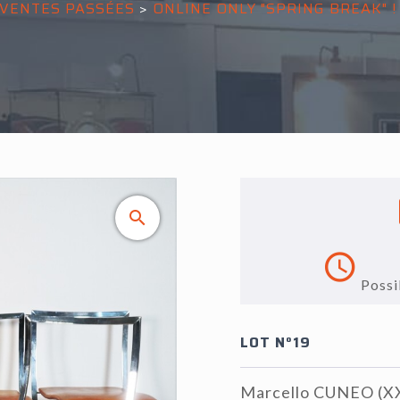
VENTES PASSÉES
>
ONLINE ONLY "SPRING BREAK" !
Possi
LOT N°19
Marcello CUNEO (XXe)