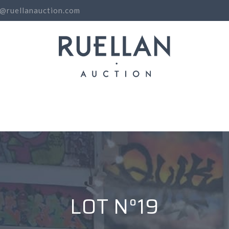
o@ruellanauction.com
N
LOT N°19