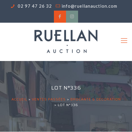
02 97 47 26 32
info@ruellanauction.com
LOT N°336
ACCUEIL
>
VENTES PASSÉES
>
BROCANTE & DECORATION
>
LOT N°336