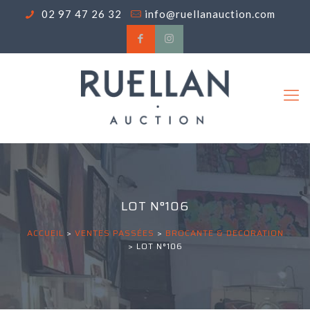
02 97 47 26 32
info@ruellanauction.com
LOT N°106
ACCUEIL
>
VENTES PASSÉES
>
BROCANTE & DECORATION
>
LOT N°106